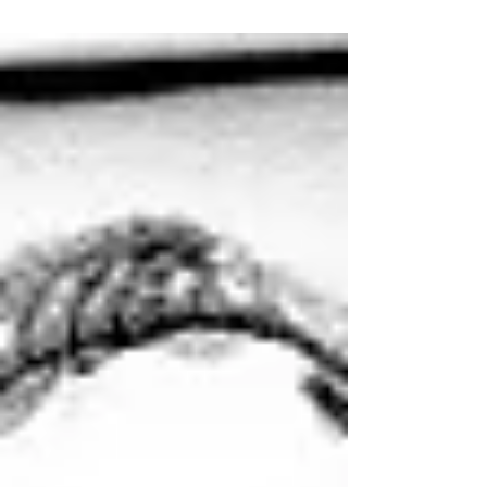
comemorou veio os fogos de
artifício...