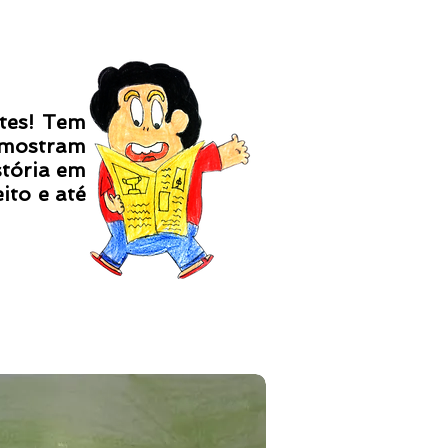
es! Tem
 mostram
stória em
ito e até