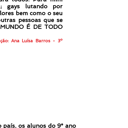
a; gays lutando por
 flores bem como o seu
utras pessoas que se
l, O MUNDO É DE TODO
ação: Ana Luísa Barros - 3º
A
país, os alunos do 9° ano