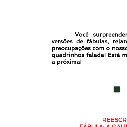
Você surpreenderá com
versões de fábulas, rel
preocupações com o nosso
quadrinhos falada! Está m
a próxima!
REESCR
FÁBULA: A GAL