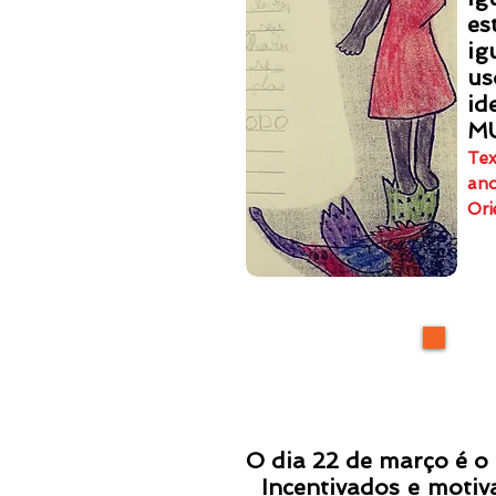
es
ig
us
id
M
Tex
ano
Ori
O dia 22 de março é o
Incentivados e motivados