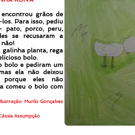
ontrou grãos de
los. Para isso, pediu
 pato, porco, peru,
les se recusaram a
 não!
inha planta, rega
licioso bolo.
olo e pediram um
 mas ela não deixou
 porque eles não
ha comeu o bolo com
lustração: Murilo Gonçalves
 Cássia Assumpção