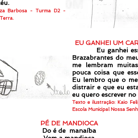
céu.
ouza Barbosa - Turma D2 -
 Terra.
EU GANHEI UM CA
Eu ganhei esse c
Brazabrantes do meu
me lembram muitas 
pouca coisa que ess
Eu lembro que o meu
distrair e que eu es
eu quero escrever no
Texto e ilustração: Kaio F
Escola Municipal Nossa Sen
PÉ DE MANDIOCA
Do é de manaíba