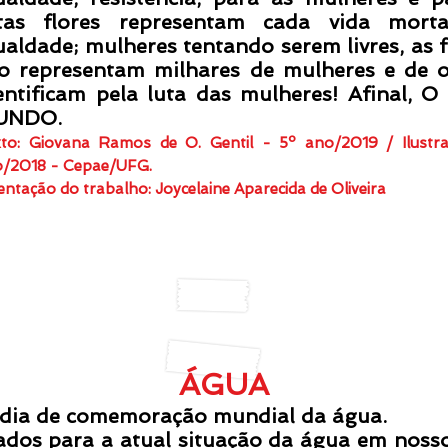
tas flores representam cada vida mort
ualdade; mulheres tentando serem livres, as
o representam milhares de mulheres e de o
entificam pela luta das mulheres! Afina
UNDO.
to: Giovana Ramos de O. Gentil - 5º ano/2019 / Ilustr
/2018 - Cepae/UFG.
entação do trabal
ho:
Joycelaine Aparecida de Oliveira
DE OLHO NA NATUREZ
ÁGUA
 dia de comemoração mundial da água.
 para a atual situação da água em nosso 