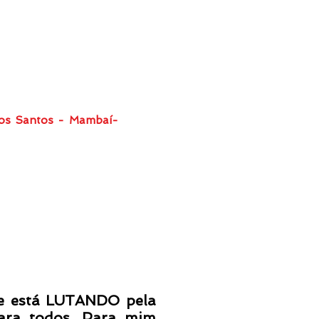
 dos Santos - Mambaí-
 está LUTANDO pela
para todos. Para mim