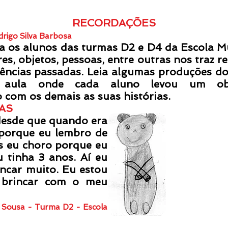
RECORDAÇÕES
drigo Silva Barbosa
s alunos das turmas D2 e D4 da Escola Mu
s, objetos, pessoas, entre outras nos traz r
ncias passadas. Leia algumas produções dos
 aula onde cada aluno levou um ob
com os demais as suas histórias.
AS
sde que quando era
 porque eu lembro de
s eu choro porque eu
 tinha 3 anos. Aí eu
ncar muito. Eu estou
 brincar com o meu
de Sousa - Turma D2 - Escola
.