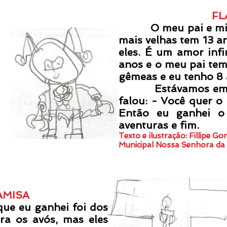
FL
O meu pai e minh
mais velhas tem 13 a
eles. É um amor inf
anos e o meu pai tem
gêmeas e eu tenho 8 
Estávamos
em
falou: - Você quer o 
Então eu ganhei o
aventuras e fim.
Texto e ilustração: Fillipe G
Municipal Nossa Senhora da
AMISA
 eu ganhei foi dos
ra os avós, mas eles